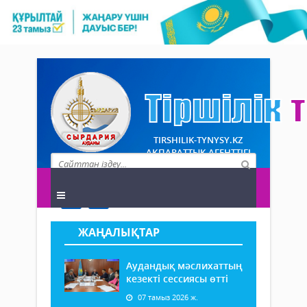
TIRSHILIK-TYNYSY.KZ
АҚПАРАТТЫҚ АГЕНТТІГІ
ЖАҢАЛЫҚТАР
Аудандық мәслихаттың
кезекті сессиясы өтті
07 тамыз 2026 ж.