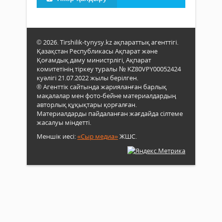
© 2026. Tirshilik-tynysy.kz ақпараттық агенттігі.
Қазақстан Республикасы Ақпарат және
Қоғамдық даму министрлігі, Ақпарат
комитетінің тіркеу туралы № KZ80VPY00052424
куәлігі 21.07.2022 жылы берілген.
® Агенттік сайтында жарияланған барлық
мақалалар мен фото-бейне материалдардың
авторлық құқықтары қорғалған.
Материалдарды пайдаланған жағдайда сілтеме
жасалуы міндетті.
Меншік иесі:
«Сыр медиа»
ЖШС.