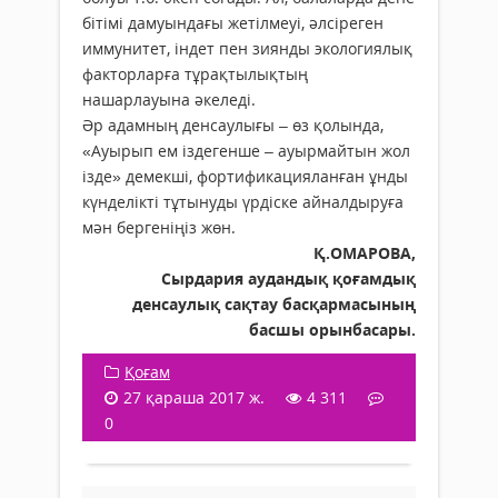
бітімі дамуындағы жетілмеуі, әлсіреген
иммунитет, індет пен зиянды экологиялық
факторларға тұрақтылықтың
нашарлауына әкеледі.
Әр адамның денсаулығы – өз қолында,
«Ауырып ем іздегенше – ауырмайтын жол
ізде» демекші, фортификацияланған ұнды
күнделікті тұтынуды үрдіске айналдыруға
мән бергеніңіз жөн.
Қ.ОМАРОВА,
Сырдария аудандық қоғамдық
денсаулық сақтау басқармасының
басшы орынбасары.
Қоғам
27 қараша 2017 ж.
4 311
0