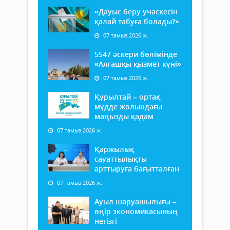
«Дауыс беру учаскесін
қалай табуға болады?»
07 тамыз 2026 ж.
5547 әскери бөлімінде
«Алғашқы қызмет күні»
07 тамыз 2026 ж.
Құрылтай – ортақ
мүдде жолындағы
маңызды қадам
07 тамыз 2026 ж.
Қаржылық
сауаттылықты
арттыруға бағытталған
07 тамыз 2026 ж.
Ауыл шаруашылығы –
өңір экономикасының
негізгі