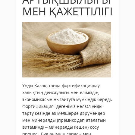
МЕН ҚАЖЕТТІЛІГІ
Ұнды Қазақстанда фортификациялау
халықтың денсаулығы мен еліміздің
экономикасын нығайтуға мүмкіндік береді.
Фортификация- дегеніміз не? Ол ұнды
тарту кезінде аз мөлшерде дәрумендер
мен минералды (премикс деп аталатын
витаминді – минералды кешен) қосу
процесі. Бұл өнімнің сапасы мен