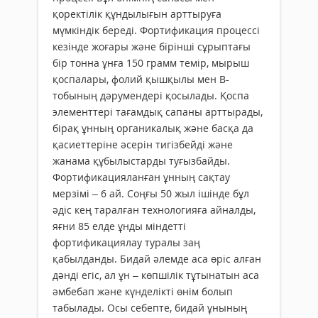
қоректілік құндылығын арттыруға
мүмкіндік береді. Фортификация процессі
кезінде жоғары және бірінші сұрыптағы
бір тонна ұнға 150 грамм темір, мырыш
қоспалары, фолий қышқылы мен В-
тобының дәрумендері қосылады. Қоспа
элементтері тағамдық сапаны арттырады,
бірақ ұнның органикалық және басқа да
қасиеттеріне әсерін тигізбейді және
жанама құбылыстарды туғызбайды.
Фортификацияланған ұнның сақтау
мерзімі – 6 ай. Соңғы 50 жыл ішінде бұл
әдіс кең таралған технологияға айналды,
яғни 85 елде ұнды міндетті
фортификациялау туралы заң
қабылданды. Бидай әлемде аса өріс алған
дәнді егіс, ал ұн – көпшілік тұтынатын аса
әмбебап және күнделікті өнім болып
табылады. Осы себепте, бидай ұнының