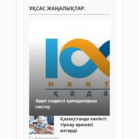
ҰҚСАС ЖАҢАЛЫҚТАР:
Әдеп кодексі қағидаларын
сақтау
Қазақстанда көлікті
тіркеу ережесі
өзгерді
Жаңалықтар