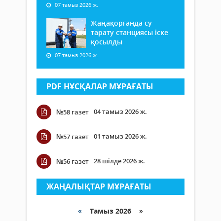
07 тамыз 2026 ж.
Жаңақорғанда су
тарату станциясы іске
қосылды
07 тамыз 2026 ж.
PDF НҰСҚАЛАР МҰРАҒАТЫ
04 тамыз 2026 ж.
№58 газет
01 тамыз 2026 ж.
№57 газет
28 шілде 2026 ж.
№56 газет
ЖАҢАЛЫҚТАР МҰРАҒАТЫ
«
Тамыз 2026 »