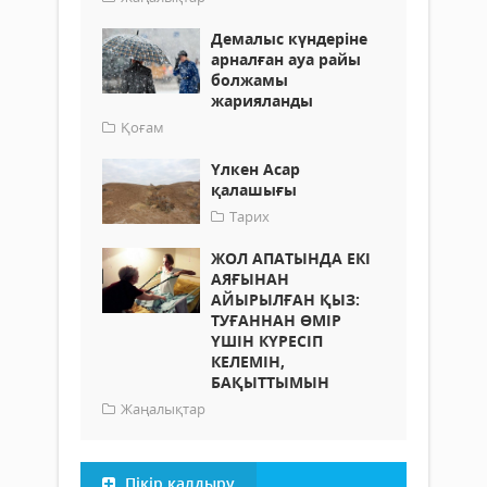
Демалыс күндеріне
арналған ауа райы
болжамы
жарияланды
Қоғам
Үлкен Асар
қалашығы
Тарих
ЖОЛ АПАТЫНДА ЕКІ
АЯҒЫНАН
АЙЫРЫЛҒАН ҚЫЗ:
ТУҒАННАН ӨМІР
ҮШІН КҮРЕСІП
КЕЛЕМІН,
БАҚЫТТЫМЫН
Жаңалықтар
Пікір қалдыру