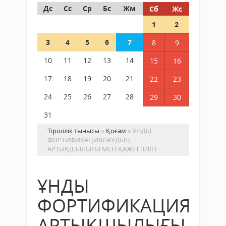
Дс
Сс
Ср
Бс
Жм
Сб
Жс
1
2
3
4
5
6
7
8
9
10
11
12
13
14
15
16
17
18
19
20
21
22
23
24
25
26
27
28
29
30
31
Тіршілік тынысы
»
Қоғам
» ҰНДЫ
ФОРТИФИКАЦИЯЛАУДЫҢ
АРТЫҚШЫЛЫҒЫ МЕН ҚАЖЕТТІЛІГІ
ҰНДЫ
ФОРТИФИКАЦИЯЛА
АРТЫҚШЫЛЫҒЫ