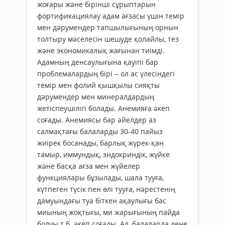
жоғары және бірінші сұрыптарын
фортификациялау адам ағзасы үшін темір
мен дәрумендер тапшылығының орнын
толтыру мәселесін шешуде қолайлы, тез
және экономикалық жағынан тиімді.
Адамның денсаулығына қауіпі бар
проблемалардың бірі – ол ас үлесіндегі
темір мен фолий қышқылы сияқты
дәрумендер мен минералдардың
жетіспеушілігі болады. Анемияға әкеп
соғады. Анемиясы бар әйелдер аз
салмақтағы балаларды 30-40 пайыз
жиірек босанады, барлық жүрек-қан
тамыр, иммундық, эндокриндік, жүйке
және басқа ағза мен жүйелер
функциялары бұзылады, шала тууға,
күтпеген түсік пен өлі тууға, нәрестенің
дамуындағы туа біткен ақаулығы бас
миының жоқтығы, ми жарығының пайда
болуы т.б. әкеп соғады. Ал, балаларда дене