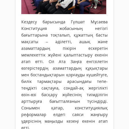
Кездесу барысында Гүлшат Мұсаева
Конституция жобасының негізгі
бағыттарына тоқталып, құжаттың басты
мақсаты – әділетті, ашық және
азаматтардың пікірін ескеретін
мемлекеттік жүйені қалыптастыру екенін
атап өтті. Ол Ата Заңға енгізілетін
өзгерістердің азаматтардың құқықтары
мен бостандықтарын қорғауды күшейтуге,
билік тармақтары арасындағы тепе-
теңдікті сақтауға, сондай-ақ жергілікті
өзін-өзі басқару жүйесінің тиімділігін
арттыруға бағытталғанын түсіндірді.
Сонымен қатар, конституциялық
реформалар елдегі саяси жаңғыру
үдерісінің маңызды кезеңі екенін атап
өтті.