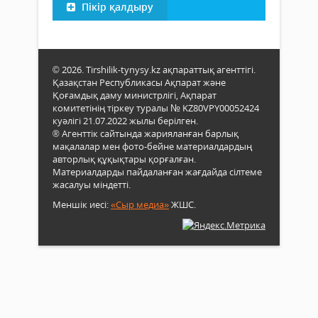
Пікір қалдыру
© 2026. Tirshilik-tynysy.kz ақпараттық агенттігі.
Қазақстан Республикасы Ақпарат және
Қоғамдық даму министрлігі, Ақпарат
комитетінің тіркеу туралы № KZ80VPY00052424
куәлігі 21.07.2022 жылы берілген.
® Агенттік сайтында жарияланған барлық
мақалалар мен фото-бейне материалдардың
авторлық құқықтары қорғалған.
Материалдарды пайдаланған жағдайда сілтеме
жасалуы міндетті.
Меншік иесі:
«Сыр медиа»
ЖШС.