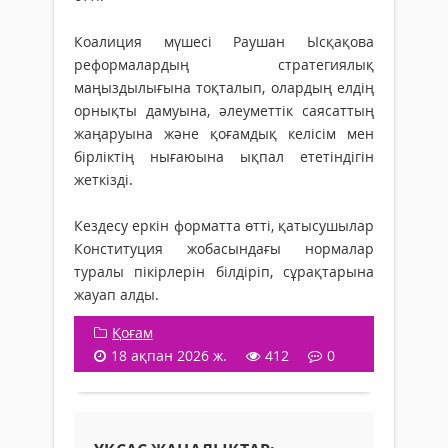
Коалиция мүшесі Раушан Ысқақова
реформалардың стратегиялық
маңыздылығына тоқталып, олардың елдің
орнықты дамуына, әлеуметтік саясаттың
жаңаруына және қоғамдық келісім мен
бірліктің нығаюына ықпал ететіндігін
жеткізді.
Кездесу еркін форматта өтті, қатысушылар
Конституция жобасындағы нормалар
туралы пікірлерін білдіріп, сұрақтарына
жауап алды.
Қоғам
18 ақпан 2026 ж.
412
0