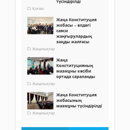
түсіндірілді
Қоғам
Жаңа Конституция
жобасы – елдегі
саяси
жаңғырулардың
заңды жалғасы
Жаңалықтар
Жаңа
Конституцияның
мазмұны кәсіби
ортада сараланды
Жаңалықтар
Жаңа Конституция
жобасының
мазмұны түсіндірілді
Жаңалықтар