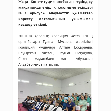
Жаңа Конституция жобасын түсіндіру
мақсатында өңірлік коалиция өкілдері
№1 арнаулы әлеуметтік қызметтер
көрсету орталығының ұжымымен
кездесу өткізді.
Жиынға қалалық коалиция жетекшісінің
орынбасары Гүлшат Мұсаева, жергілікті
коалиция мүшелері Алтын Есқараева,
Бауыржан Төлеген, Раушан Ысқақова,
Сәкен Алдашбаев және Абунасыр
Алдабергенов қатысты.