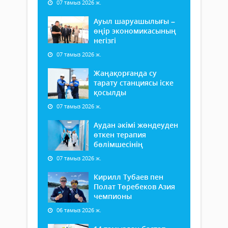
07 тамыз 2026 ж.
Ауыл шаруашылығы –
өңір экономикасының
негізгі
07 тамыз 2026 ж.
Жаңақорғанда су
тарату станциясы іске
қосылды
07 тамыз 2026 ж.
Аудан әкімі жөндеуден
өткен терапия
бөлімшесінің
07 тамыз 2026 ж.
Кирилл Тубаев пен
Полат Төребеков Азия
чемпионы
06 тамыз 2026 ж.