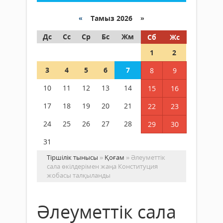
«
Тамыз 2026 »
Дс
Сс
Ср
Бс
Жм
Сб
Жс
1
2
3
4
5
6
7
8
9
10
11
12
13
14
15
16
17
18
19
20
21
22
23
24
25
26
27
28
29
30
31
Тіршілік тынысы
»
Қоғам
» Әлеуметтік
сала өкілдерімен жаңа Конституция
жобасы талқыланды
Әлеуметтік сала