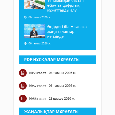
14 тамыздан бастап
еGov-та цифрлық
құжаттарды алу
06 тамыз 2026 ж.
Өңірдегі білім сапасы
жаңа талаптар
негізінде
06 тамыз 2026 ж.
PDF НҰСҚАЛАР МҰРАҒАТЫ
04 тамыз 2026 ж.
№58 газет
01 тамыз 2026 ж.
№57 газет
28 шілде 2026 ж.
№56 газет
ЖАҢАЛЫҚТАР МҰРАҒАТЫ