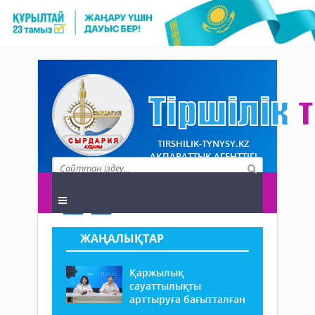
TIRSHILIK-TYNYSY.KZ
АҚПАРАТТЫҚ АГЕНТТІГІ
ЖАҢАЛЫҚТАР
Қаржылық
сауаттылықты
арттыруға бағытталған