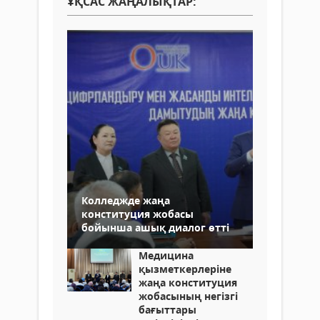
ҰҚСАС ЖАҢАЛЫҚТАР:
Колледжде жаңа
конституция жобасы
бойынша ашық диалог өтті
Медицина
қызметкерлеріне
жаңа конституция
жобасының негізгі
бағыттары