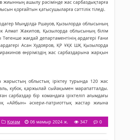
в жиынның ашылу рәсімінде жас сарбаздықтарға
ысын қорғайтын қатысушыларға сәттілік тіледі.
 ардагер Мыңділдә Ршауов, Қызылорда облысының
ник Алмат Жакипов, Қызылорда облысының білім
Төтенше жағдай департаментінің ардагері Ғани
ардагері Асан Худояров, ҚР ҰҚК ШҚ Қызылорда
ракинов өңіріміздің жас сарбаздарына жарқын
а жарыстың облыстық іріктеу турында 120 жас
аль, кубок, қаржылай сыйақымен марапатталды.
н сарбаздар бір командаға іріктеліп ағымдағы
ық «Айбын» әскери-патриоттық жастар жиына
Қоғам
06 мамыр 2024 ж.
347
0