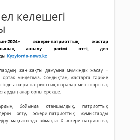
мел келешегі
ы
бын-2024» әскери-патриоттық жастар
нының ашылу рәсімі өтті
, деп
ады
Kyzylorda-news.kz
олардың жан-жақты дамуына мүмкіндік жасау –
ң ортақ міндетіміз. Сондықтан, жастарға тәрбие
ісінде әскери-патриоттық шаралар мен спорттық
стардың алар орны ерекше.
ардың бойында отаншылдық, патриоттық
мдерін ояту, әскери-патриоттық жұмыстарды
лдіру мақсатында аймақта Х әскери-патриоттық