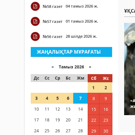
04 тамыз 2026 ж.
№58 газет
ҰҚС
01 тамыз 2026 ж.
№57 газет
28 шілде 2026 ж.
№56 газет
ЖАҢАЛЫҚТАР МҰРАҒАТЫ
«
Тамыз 2026 »
Дс
Сс
Ср
Бс
Жм
Сб
Жс
1
2
3
4
5
6
7
8
9
«
ж
10
11
12
13
14
15
16
17
18
19
20
21
22
23
24
25
26
27
28
29
30