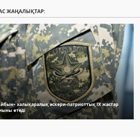
АС ЖАҢАЛЫҚТАР:
Айбын» халықаралық әскери-патриоттық ІХ жастар
иыны өтеді