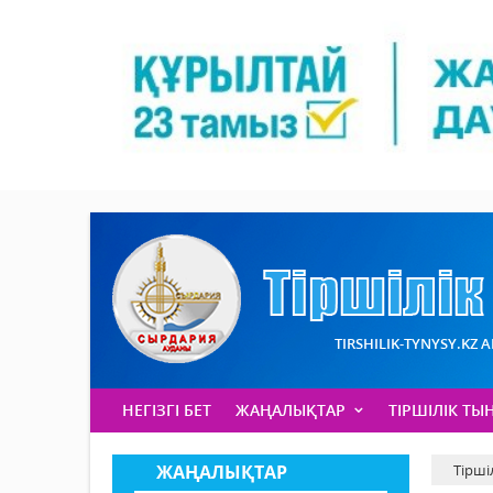
TIRSHILIK-TYNYSY.KZ 
НЕГІЗГІ БЕТ
ЖАҢАЛЫҚТАР
ТІРШІЛІК ТЫ
ЖАҢАЛЫҚТАР
Тірші