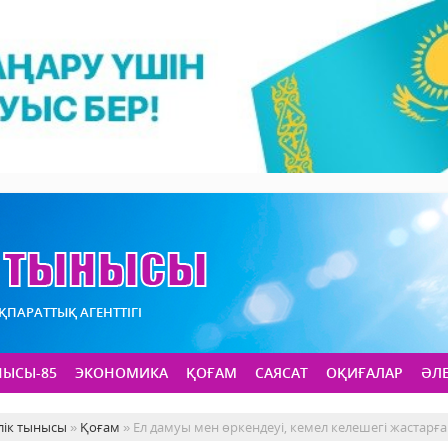
АҚПАРАТТЫҚ АГЕНТТІГІ
НЫСЫ-85
ЭКОНОМИКА
ҚОҒАМ
САЯСАТ
ОҚИҒАЛАР
ӘЛ
лік тынысы
»
Қоғам
» Ел дамуы мен өркендеуі, кемел келешегі жастарға