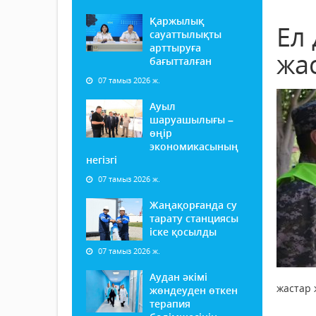
Қаржылық
Ел
сауаттылықты
арттыруға
жа
бағытталған
07 тамыз 2026 ж.
Ауыл
шаруашылығы –
өңір
экономикасының
негізгі
07 тамыз 2026 ж.
Жаңақорғанда су
тарату станциясы
іске қосылды
07 тамыз 2026 ж.
Аудан әкімі
жастар 
жөндеуден өткен
терапия