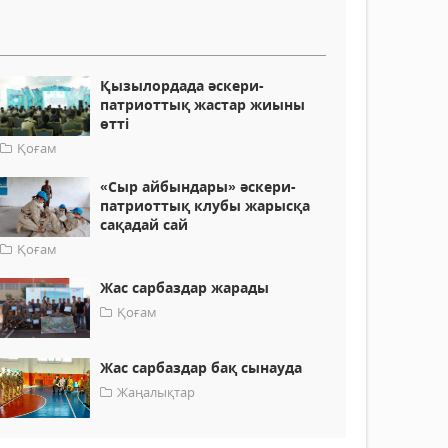
Қызылордада әскери-
патриоттық жастар жиыны
өтті
Қоғам
«Сыр айбындары» әскери-
патриоттық клубы жарысқа
сақадай сай
Қоғам
Жас сарбаздар жарады
Қоғам
Жас сарбаздар бақ сынауда
Жаңалықтар