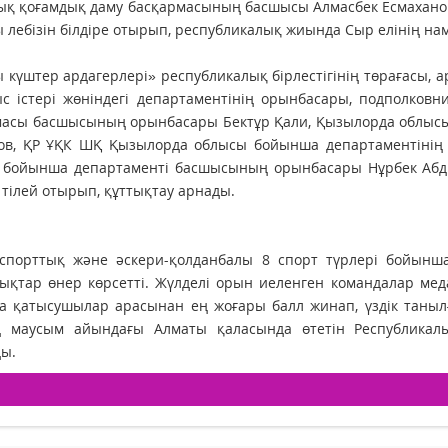
ық қоғамдық даму басқармасының басшысы Алмасбек Есмахано
лебізін білдіре отырып, республикалық жиында Сыр елінің нам
 күштер ардагерлері» республикалық бірлестігінің төрағасы,
с істері жөніндегі департаментінің орынбасары, подполков
асы басшысының орынбасары Бектұр Қали, Қызылорда облысы 
ов, ҚР ҰҚК ШҚ Қызылорда облысы бойынша департаментінің 
 бойынша департаменті басшысының орынбасары Нұрбек Абди
к тілей отырып, құттықтау арнады.
-спорттық және әскери-қолданбалы 8 спорт түрлері бойынш
ықтар өнер көрсетті. Жүлделі орын иеленген командалар мед
 қатысушылар арасынан ең жоғары балл жинап, үздік танылға
 маусым айындағы Алматы қаласында өтетін Республикал
ы.