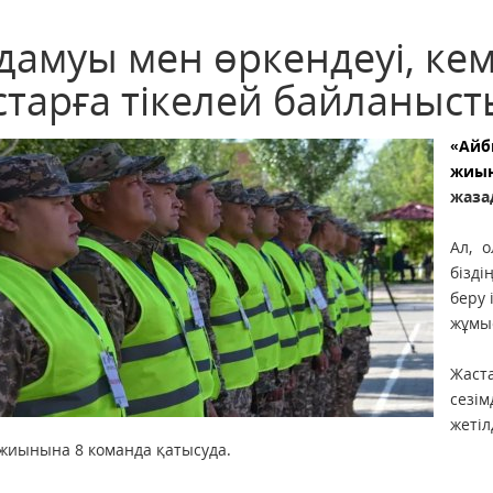
 дамуы мен өркендеуі, ке
старға тікелей байланыст
«Ай
жиы
жаз
Ал, 
бізді
беру 
жұмы
Жаст
сезі
жеті
жиынына 8 команда қатысуда.