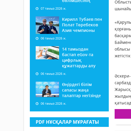
бөлімшесінің
Облыст
шынайы 
07 тамыз 2026 ж.
Кирилл Тубаев пен
«Қарулы
Полат Төребеков
қорғаны
Азия чемпионы
басқарм
06 тамыз 2026 ж.
Баймен
14 тамыздан
облысы
бастап еGov-та
жетісті
цифрлық
құжаттарды алу
06 тамыз 2026 ж.
Әскери
сарбазд
Өңірдегі білім
Жарысқа
сапасы жаңа
талаптар негізінде
жылдың
қатысад
06 тамыз 2026 ж.
PDF НҰСҚАЛАР МҰРАҒАТЫ