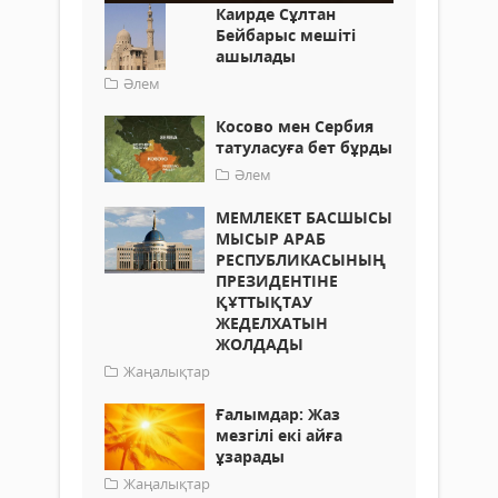
Каирде Сұлтан
Бейбарыс мешіті
ашылады
Әлем
Косово мен Сербия
татуласуға бет бұрды
Әлем
МЕМЛЕКЕТ БАСШЫСЫ
МЫСЫР АРАБ
РЕСПУБЛИКАСЫНЫҢ
ПРЕЗИДЕНТІНЕ
ҚҰТТЫҚТАУ
ЖЕДЕЛХАТЫН
ЖОЛДАДЫ
Жаңалықтар
Ғалымдар: Жаз
мезгілі екі айға
ұзарады
Жаңалықтар