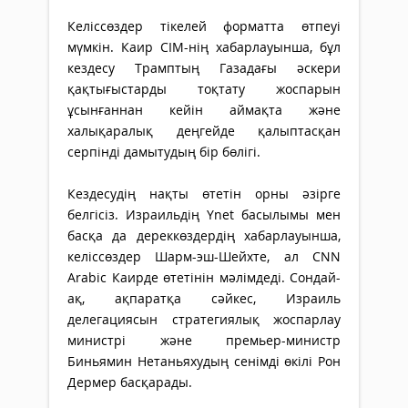
Келіссөздер тікелей форматта өтпеуі
мүмкін. Каир СІМ-нің хабарлауынша, бұл
кездесу Трамптың Газадағы әскери
қақтығыстарды тоқтату жоспарын
ұсынғаннан кейін аймақта және
халықаралық деңгейде қалыптасқан
серпінді дамытудың бір бөлігі.
Кездесудің нақты өтетін орны әзірге
белгісіз. Израильдің Ynet басылымы мен
басқа да дереккөздердің хабарлауынша,
келіссөздер Шарм-эш-Шейхте, ал CNN
Arabic Каирде өтетінін мәлімдеді. Сондай-
ақ, ақпаратқа сәйкес, Израиль
делегациясын стратегиялық жоспарлау
министрі және премьер-министр
Биньямин Нетаньяхудың сенімді өкілі Рон
Дермер басқарады.