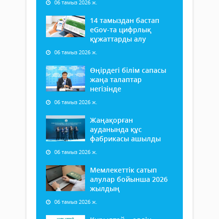
06 тамыз 2026 ж.
14 тамыздан бастап
еGov-та цифрлық
құжаттарды алу
06 тамыз 2026 ж.
Өңірдегі білім сапасы
жаңа талаптар
негізінде
06 тамыз 2026 ж.
Жаңақорған
ауданында құс
фабрикасы ашылды
06 тамыз 2026 ж.
Мемлекеттік сатып
алулар бойынша 2026
жылдың
06 тамыз 2026 ж.