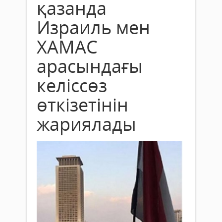
қазанда
Израиль мен
ХАМАС
арасындағы
келіссөз
өткізетінін
жариялады