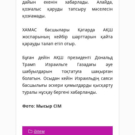
дайын екенін хабарлады. Алайда,
қозғалыс қаруды тапсыру мәселесін
қозғамады.
ХАМАС басшылары Қатарда АҚШ
жоспарының кейбір шарттарын қайта
қарауды талап етіп отыр.
Бұған дейін АҚШ президенті Дональд
Трамп Израильге Газадағы әуе
шабуылдарын тоқтатуға шақырған
болатын. Осыдан кейін Израильдің саяси
басшылығы әскери қимылдарды қысқарту
туралы нұсқау бергені хабарланды.
Фото: Мысыр СІМ
Әлем