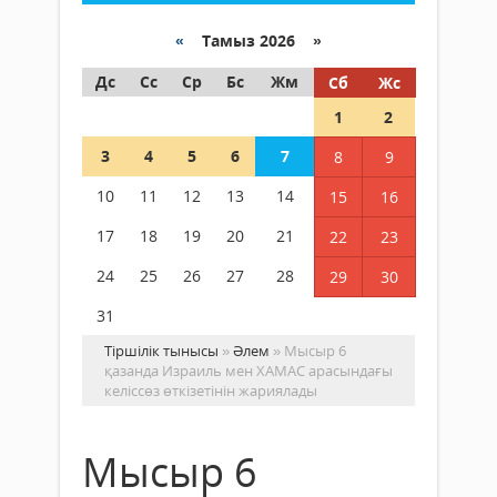
«
Тамыз 2026 »
Дс
Сс
Ср
Бс
Жм
Сб
Жс
1
2
3
4
5
6
7
8
9
10
11
12
13
14
15
16
17
18
19
20
21
22
23
24
25
26
27
28
29
30
31
Тіршілік тынысы
»
Әлем
» Мысыр 6
қазанда Израиль мен ХАМАС арасындағы
келіссөз өткізетінін жариялады
Мысыр 6