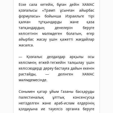
Еске сала кетейік, бұған дейін ХАМАС
қозғалысы «Трамп ұсынған айырбас
формуласы» бойынша Израильге тірі
қалған тұтқындарды және қаза
тапқандардың денелерін беруге
келісетінін мәлімдеген болатын, егер
айырбас жасау үшін қажетті жағдайлар
жасалса.
— Қозғалыс делдалдар арқылы осы
келісімнің егжей-тегжейін талқылау үшін
келіссөздерді дереу бастауға дайын екенін
растайды, — делінген ХАМАС
мәлімдемесінде.
Сонымен қатар ұйым Газаны басқаруды
палестиналық ұлттық консенсусқа
негізделген және араб-ислам елдерінің
қолдауына ие тәуелсіз органға беруге