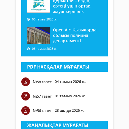
Құрылтай – елдің
ертеңі үшін ортақ
жауапкершілік
06 тамыз 2026 ж.
Open Air: Қызылорда
облысы полиция
департаменті
06 тамыз 2026 ж.
PDF НҰСҚАЛАР МҰРАҒАТЫ
04 тамыз 2026 ж.
№58 газет
01 тамыз 2026 ж.
№57 газет
28 шілде 2026 ж.
№56 газет
ЖАҢАЛЫҚТАР МҰРАҒАТЫ