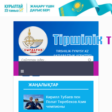
TIRSHILIK-TYNYSY.KZ
АҚПАРАТТЫҚ АГЕНТТІГІ
ЖАҢАЛЫҚТАР
Кирилл Тубаев пен
Полат Төребеков Азия
чемпионы