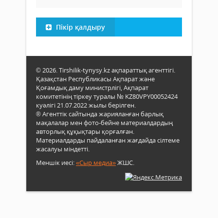
Пікір қалдыру
© 2026. Tirshilik-tynysy.kz ақпараттық агенттігі.
Қазақстан Республикасы Ақпарат және
Қоғамдық даму министрлігі, Ақпарат
комитетінің тіркеу туралы № KZ80VPY00052424
куәлігі 21.07.2022 жылы берілген.
® Агенттік сайтында жарияланған барлық
мақалалар мен фото-бейне материалдардың
авторлық құқықтары қорғалған.
Материалдарды пайдаланған жағдайда сілтеме
жасалуы міндетті.
Меншік иесі:
«Сыр медиа»
ЖШС.