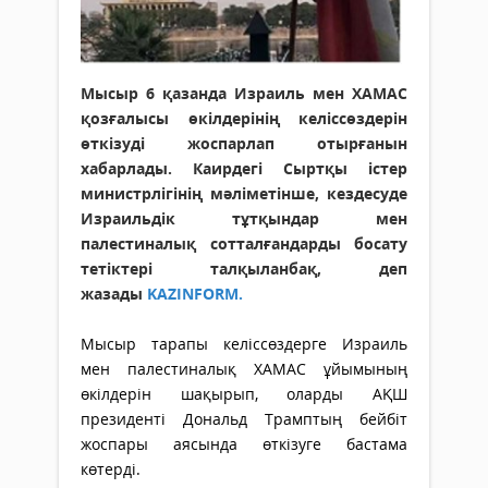
Мысыр 6 қазанда Израиль мен ХАМАС
қозғалысы өкілдерінің келіссөздерін
өткізуді жоспарлап отырғанын
хабарлады. Каирдегі Сыртқы істер
министрлігінің мәліметінше, кездесуде
Израильдік тұтқындар мен
палестиналық сотталғандарды босату
тетіктері талқыланбақ, деп
жазады
KAZINFORM
.
Мысыр тарапы келіссөздерге Израиль
мен палестиналық ХАМАС ұйымының
өкілдерін шақырып, оларды АҚШ
президенті Дональд Трамптың бейбіт
жоспары аясында өткізуге бастама
көтерді.