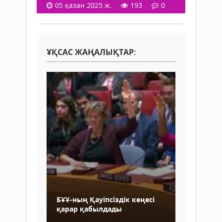
05 қазан 2025 ж.
193
0
ҰҚСАС ЖАҢАЛЫҚТАР:
БҰҰ-ның Қауіпсіздік кеңесі
қарар қабылдады